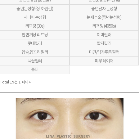
중년눈성형 (상안검)
중년눈성형 (하안검)
중년눈성형 (상·하안검)
중년남자 눈성형
시니어 눈성형
눈재수술(중년눈성형)
리프팅 (30s)
리프팅 (4050s)
안면거상 리프팅
이마필러
콧대필러
팔자필러
입술,입꼬리 필러
미간/입가주름 필러
턱끝필러
피부 레이저
흉터
Total 19건
1 페이지