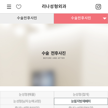
리나성형외과
수술전후사진
수술전후사진
눈성형 (매몰)
눈성형 (절개)
눈밑지방재배치
눈성형(남자 눈매교정)