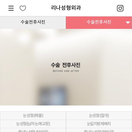
리나성형외과
수술전후사진
수술전후사진
눈성형 (매몰)
눈성형 (절개)
눈성형(남자 눈매교정)
눈밑지방재배치