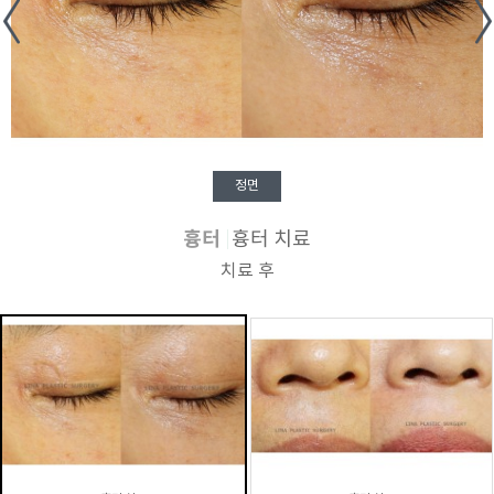
정면
흉터
흉터 치료
치료 후