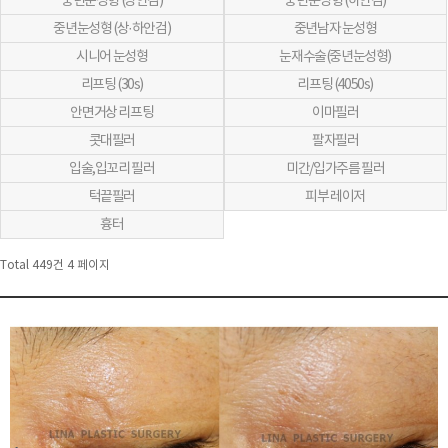
중년눈성형 (상안검)
중년눈성형 (하안검)
중년눈성형 (상·하안검)
중년남자 눈성형
시니어 눈성형
눈재수술(중년눈성형)
리프팅 (30s)
리프팅 (4050s)
안면거상 리프팅
이마필러
콧대필러
팔자필러
입술,입꼬리 필러
미간/입가주름 필러
턱끝필러
피부 레이저
흉터
Total 449건
4 페이지