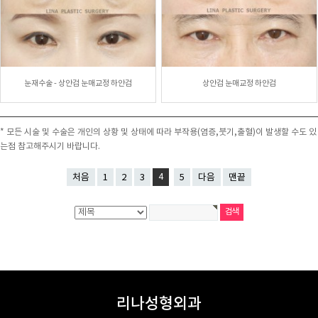
눈재수술 - 상안검 눈매교정 하안검
상안검 눈매교정 하안검
* 모든 시술 및 수술은 개인의 상황 및 상태에 따라 부작용(염증,붓기,출혈)이 발생할 수도 있
는점 참고해주시기 바랍니다.
처음
1
2
3
4
5
다음
맨끝
리나성형외과